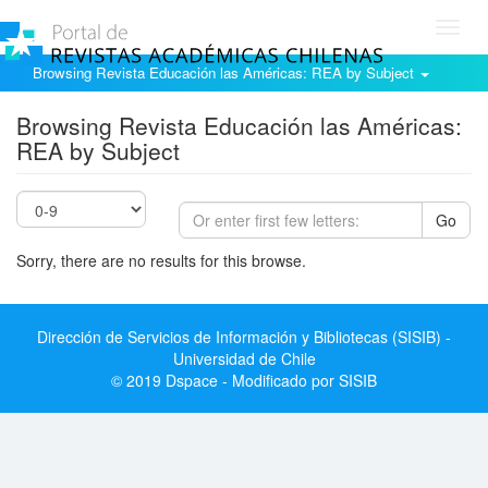
Toggl
navig
Browsing Revista Educación las Américas: REA by Subject
Browsing Revista Educación las Américas:
REA by Subject
Go
Sorry, there are no results for this browse.
Dirección de Servicios de Información y Bibliotecas (SISIB) -
Universidad de Chile
© 2019 Dspace - Modificado por SISIB