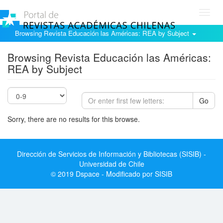
Toggl
navig
Browsing Revista Educación las Américas: REA by Subject
Browsing Revista Educación las Américas:
REA by Subject
Go
Sorry, there are no results for this browse.
Dirección de Servicios de Información y Bibliotecas (SISIB) -
Universidad de Chile
© 2019 Dspace - Modificado por SISIB