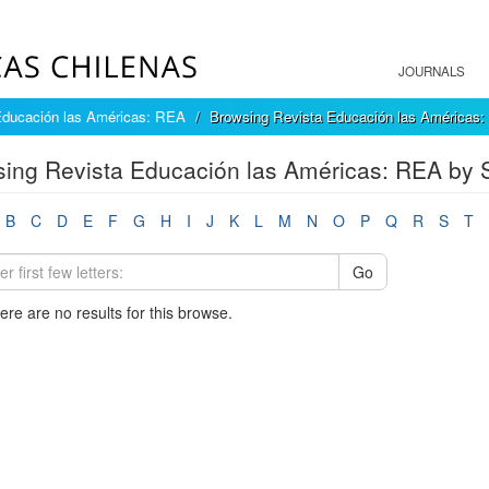
JOURNALS
Educación las Américas: REA
Browsing Revista Educación las Américas:
ing Revista Educación las Américas: REA by 
B
C
D
E
F
G
H
I
J
K
L
M
N
O
P
Q
R
S
T
Go
here are no results for this browse.