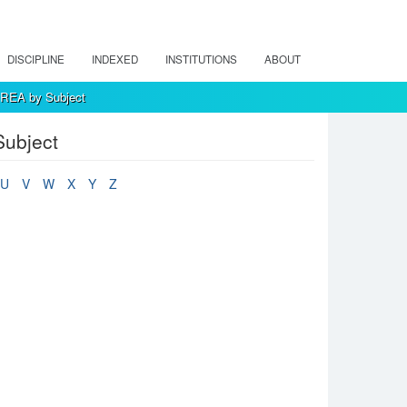
DISCIPLINE
INDEXED
INSTITUTIONS
ABOUT
 REA by Subject
Subject
U
V
W
X
Y
Z