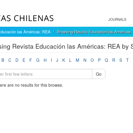
JOURNALS
Educación las Américas: REA
Browsing Revista Educación las Américas:
ing Revista Educación las Américas: REA by 
B
C
D
E
F
G
H
I
J
K
L
M
N
O
P
Q
R
S
T
Go
here are no results for this browse.