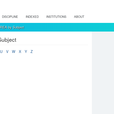
DISCIPLINE
INDEXED
INSTITUTIONS
ABOUT
 REA by Subject
Subject
U
V
W
X
Y
Z