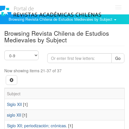
Toggl
navig
Browsing Revista Chilena de Estudios Medievales by Subject
Browsing Revista Chilena de Estudios
Medievales by Subject
Go
Now showing items 21-37 of 37
Subject
Siglo XII
[1]
siglo XII
[1]
Siglo XII; periodización; crónicas.
[1]