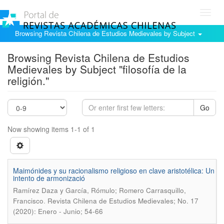
Toggl
navig
Browsing Revista Chilena de Estudios Medievales by Subject
Browsing Revista Chilena de Estudios
Medievales by Subject "filosofía de la
religión."
Go
Now showing items 1-1 of 1
Maimónides y su racionalismo religioso en clave aristotélica: Un
intento de armonizació
Ramírez Daza y García, Rómulo; Romero Carrasquillo,
.
Francisco
Revista Chilena de Estudios Medievales; No. 17
(2020): Enero - Junio; 54-66