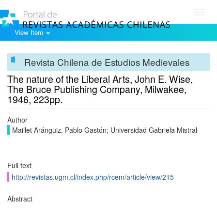
Toggl
navig
View Item
Revista Chilena de Estudios Medievales
The nature of the Liberal Arts, John E. Wise,
The Bruce Publishing Company, Milwakee,
1946, 223pp.
Author
Maillet Aránguiz, Pablo Gastón; Universidad Gabriela Mistral
Full text
http://revistas.ugm.cl/index.php/rcem/article/view/215
Abstract