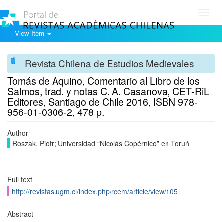
Toggl
navig
View Item
Revista Chilena de Estudios Medievales
Tomás de Aquino, Comentario al Libro de los
Salmos, trad. y notas C. A. Casanova, CET-RiL
Editores, Santiago de Chile 2016, ISBN 978-
956-01-0306-2, 478 p.
Author
Roszak, Piotr; Universidad “Nicolás Copérnico” en Toruń
Full text
http://revistas.ugm.cl/index.php/rcem/article/view/105
Abstract