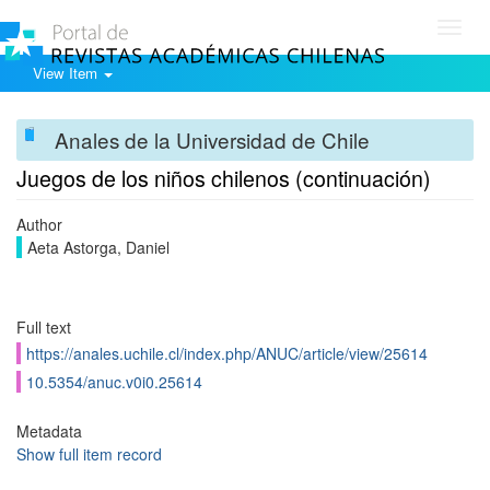
Toggl
navig
View Item
Anales de la Universidad de Chile
Juegos de los niños chilenos (continuación)
Author
Aeta Astorga, Daniel
Full text
https://anales.uchile.cl/index.php/ANUC/article/view/25614
10.5354/anuc.v0i0.25614
Metadata
Show full item record