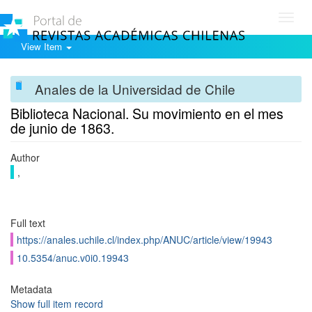
Toggl
navig
View Item
Anales de la Universidad de Chile
Biblioteca Nacional. Su movimiento en el mes
de junio de 1863.
Author
,
Full text
https://anales.uchile.cl/index.php/ANUC/article/view/19943
10.5354/anuc.v0i0.19943
Metadata
Show full item record