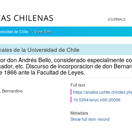
JOURNALS
ersidad de Chile
View Item
ales de la Universidad de Chile
or don Andrés Bello, considerado especialmente como
cador, etc. Discurso de incorporacion de don Bernar
de 1866 ante la Facultad de Leyes.
Full text
 Bernardino
https://anales.uchile.cl/index.
10.5354/anuc.v0i0.20056
Metadata
Show full item record