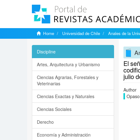
Home
Universidad de Chile
Anales de la Univ
An
Discipline
El señ
Artes, Arquitectura y Urbanismo
codifi
julio 
Ciencias Agrarias, Forestales y
Veterinarias
Author
Ciencias Exactas y Naturales
Opaso,
Ciencias Sociales
Derecho
Economía y Administración