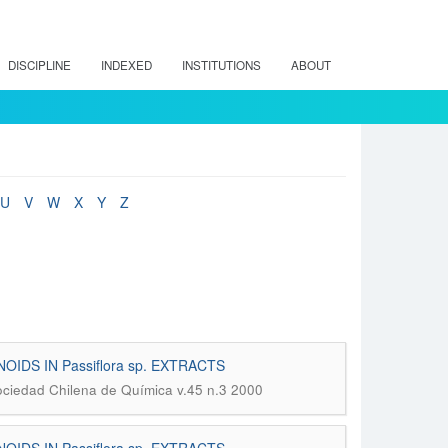
DISCIPLINE
INDEXED
INSTITUTIONS
ABOUT
U
V
W
X
Y
Z
DS IN Passiflora sp. EXTRACTS
Sociedad Chilena de Química v.45 n.3 2000