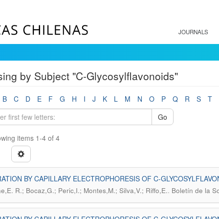
JOURNALS
ing by Subject "C-Glycosylflavonoids"
B
C
D
E
F
G
H
I
J
K
L
M
N
O
P
Q
R
S
T
Go
wing items 1-4 of 4
ATION BY CAPILLARY ELECTROPHORESIS OF C-GLYCOSYLFLAVONOI
.
,E. R.; Bocaz,G.; Peric,I.; Montes,M.; Silva,V.; Riffo,E.
Boletín de la 