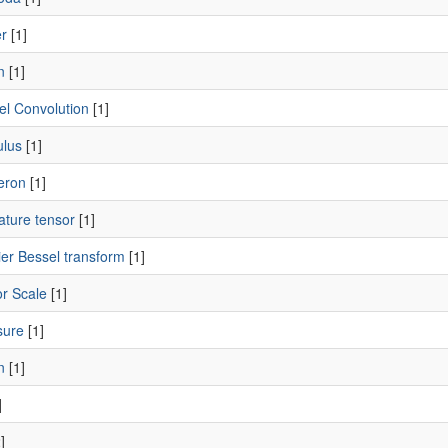
r
[1]
n
[1]
el Convolution
[1]
ulus
[1]
eron
[1]
ature tensor
[1]
ier Bessel transform
[1]
r Scale
[1]
sure
[1]
n
[1]
]
]