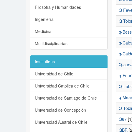
Filosofía y Humanidades
Q Feve
Ingeniería
Q Tobi
Medicina
q-Bess
q-Calc
Multidisciplinarias
q-Cald
Institutions
Q-curv
Universidad de Chile
q-Four
Universidad Católica de Chile
Q-Labo
q-Mea
Universidad de Santiago de Chile
Q-Tobi
Universidad de Concepción
Q67
[1
Universidad Austral de Chile
QBR
[2