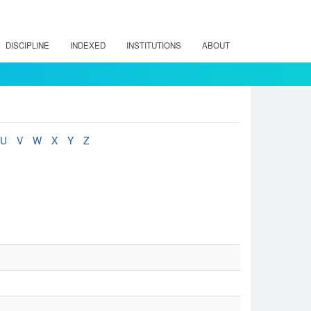
DISCIPLINE
INDEXED
INSTITUTIONS
ABOUT
U
V
W
X
Y
Z