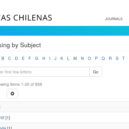
JOURNALS
ing by Subject
B
C
D
E
F
G
H
I
J
K
L
M
N
O
P
Q
R
S
T
Go
wing items 1-20 of 858
t
VI
[1]
oda
[1]