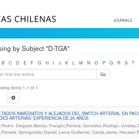
JOURNALS
ing by Subject "D-TGA"
B
C
D
E
F
G
H
I
J
K
L
M
N
O
P
Q
R
S
T
Go
wing items 1-1 of 1
TADOS INMEDIATOS Y ALEJADOS DEL SWITCH ARTERIAL EN PA
ES ARTERIAS: EXPERIENCIA DE 20 AÑOS
,Pedro; Delgado,Matías; Frangini,Patricia; González,Rodrigo; Urcelay,G
,Pamela; Springmüller,Daniel; Lema,Guillermo; Cerda,Jaime; Heusser,F