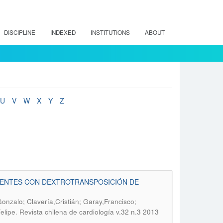
DISCIPLINE
INDEXED
INSTITUTIONS
ABOUT
U
V
W
X
Y
Z
CIENTES CON DEXTROTRANSPOSICIÓN DE
onzalo; Clavería,Cristián; Garay,Francisco;
.
elipe
Revista chilena de cardiología v.32 n.3 2013