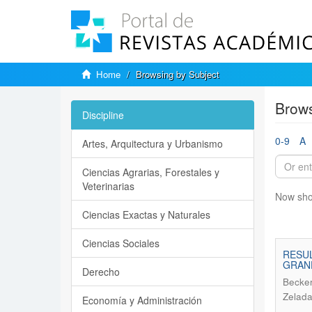
Home
Browsing by Subject
Brows
Discipline
0-9
A
Artes, Arquitectura y Urbanismo
Ciencias Agrarias, Forestales y
Veterinarias
Now sho
Ciencias Exactas y Naturales
Ciencias Sociales
RESUL
GRAND
Derecho
Becker
Zelada
Economía y Administración