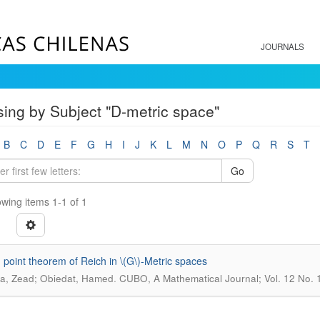
JOURNALS
ing by Subject "D-metric space"
B
C
D
E
F
G
H
I
J
K
L
M
N
O
P
Q
R
S
T
Go
wing items 1-1 of 1
d point theorem of Reich in \(G\)-Metric spaces
.
a, Zead; Obiedat, Hamed
CUBO, A Mathematical Journal; Vol. 12 No. 