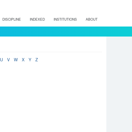
DISCIPLINE
INDEXED
INSTITUTIONS
ABOUT
U
V
W
X
Y
Z