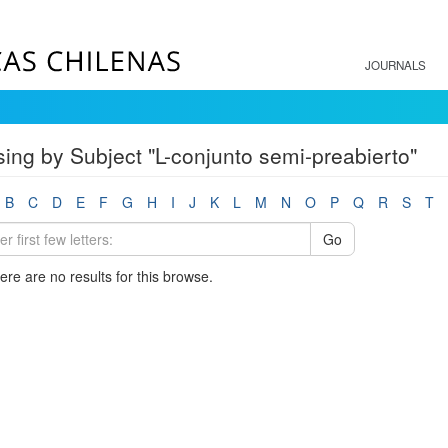
JOURNALS
ing by Subject "L-conjunto semi-preabierto"
B
C
D
E
F
G
H
I
J
K
L
M
N
O
P
Q
R
S
T
Go
here are no results for this browse.