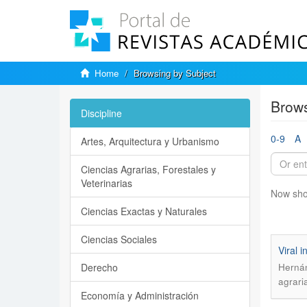
Home
Browsing by Subject
Brows
Discipline
0-9
A
Artes, Arquitectura y Urbanismo
Ciencias Agrarias, Forestales y
Veterinarias
Now sho
Ciencias Exactas y Naturales
Ciencias Sociales
Viral 
Derecho
Hernán
agrari
Economía y Administración