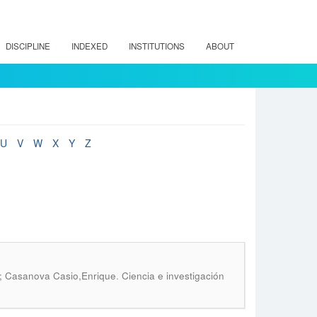
DISCIPLINE
INDEXED
INSTITUTIONS
ABOUT
U
V
W
X
Y
Z
.
; Casanova Casio,Enrique
Ciencia e investigación