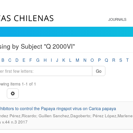
JOURNALS
ing by Subject "Q 2000VI"
B
C
D
E
F
G
H
I
J
K
L
M
N
O
P
Q
R
S
T
Go
wing items 1-1 of 1
inhibitors to control the Papaya ringspot virus on Carica papaya
dez Pérez,Ricardo; Guillen Sanchez,Dagoberto; Pérez López,Marlene
a v.44 n.3 2017