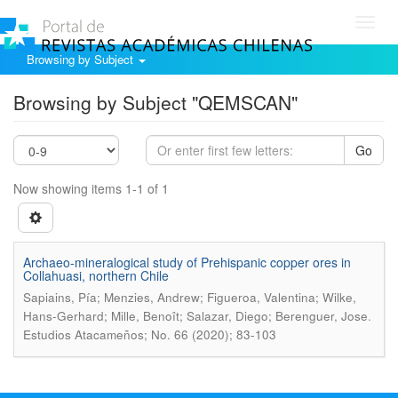
Toggl
navig
Browsing by Subject
Browsing by Subject "QEMSCAN"
Go
Now showing items 1-1 of 1
Archaeo-mineralogical study of Prehispanic copper ores in
Collahuasi, northern Chile
Sapiains, Pía; Menzies, Andrew; Figueroa, Valentina; Wilke,
.
Hans-Gerhard; Mille, Benoît; Salazar, Diego; Berenguer, Jose
Estudios Atacameños; No. 66 (2020); 83-103