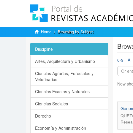
Home
Browsing by Subject
Brows
Discipline
0-9
A
Artes, Arquitectura y Urbanismo
Ciencias Agrarias, Forestales y
Veterinarias
Now sho
Ciencias Exactas y Naturales
Ciencias Sociales
Genomi
Derecho
QUEZA
Resear
Economía y Administración