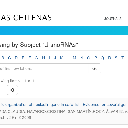
JOURNALS
ing by Subject "U snoRNAs"
B
C
D
E
F
G
H
I
J
K
L
M
N
O
P
Q
R
S
T
Go
wing items 1-1 of 1
c organization of nucleolin gene in carp fish: Evidence for several ge
DA,CLAUDIA; NAVARRO,CRISTINA; SAN MARTÍN,RODY; ÁLVAREZ,M
ch v.39 n.2 2006