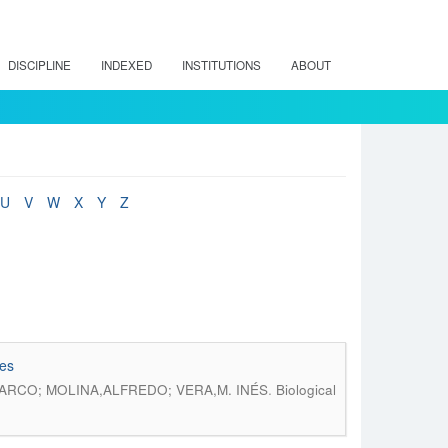
DISCIPLINE
INDEXED
INSTITUTIONS
ABOUT
U
V
W
X
Y
Z
nes
.
ARCO; MOLINA,ALFREDO; VERA,M. INÉS
Biological