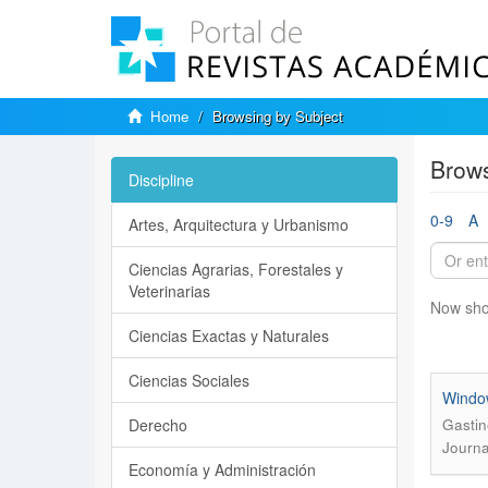
Home
Browsing by Subject
Brows
Discipline
0-9
A
Artes, Arquitectura y Urbanismo
Ciencias Agrarias, Forestales y
Veterinarias
Now sho
Ciencias Exactas y Naturales
Ciencias Sociales
Window
Derecho
Gastin
Journa
Economía y Administración