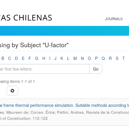
JOURNALS
ing by Subject "U-factor"
B
C
D
E
F
G
H
I
J
K
L
M
N
O
P
Q
R
S
T
Go
wing items 1-1 of 1
 frame thermal performance simulation. Suitable methods according t
.
es, Maureen de; Correo, Érica; Pattini, Andrea
Revista de la Construcc
l of Construction; 112-122