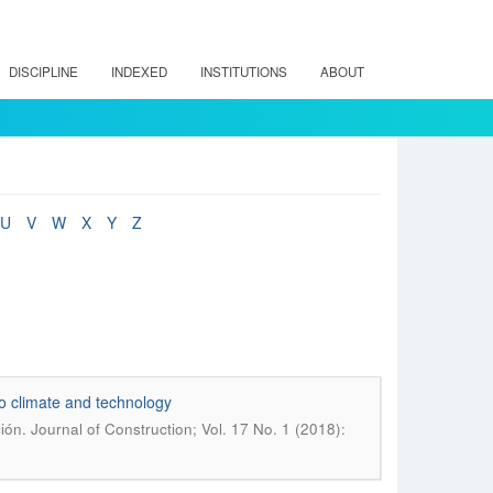
DISCIPLINE
INDEXED
INSTITUTIONS
ABOUT
U
V
W
X
Y
Z
o climate and technology
ión. Journal of Construction; Vol. 17 No. 1 (2018):