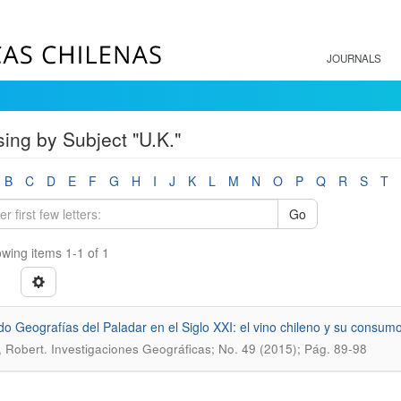
JOURNALS
ing by Subject "U.K."
B
C
D
E
F
G
H
I
J
K
L
M
N
O
P
Q
R
S
T
Go
wing items 1-1 of 1
o Geografías del Paladar en el Siglo XXI: el vino chileno y su consum
.
 Robert
Investigaciones Geográficas; No. 49 (2015); Pág. 89-98