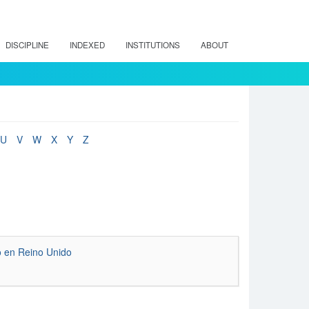
DISCIPLINE
INDEXED
INSTITUTIONS
ABOUT
U
V
W
X
Y
Z
o en Reino Unido