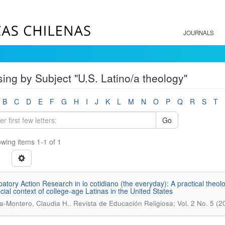
JOURNALS
ing by Subject "U.S. Latino/a theology"
B
C
D
E
F
G
H
I
J
K
L
M
N
O
P
Q
R
S
T
Go
wing items 1-1 of 1
patory Action Research in lo cotidiano (the everyday): A practical theologi
cial context of college-age Latinas in the United States
.
a-Montero, Claudia H.
Revista de Educación Religiosa; Vol. 2 No. 5 (