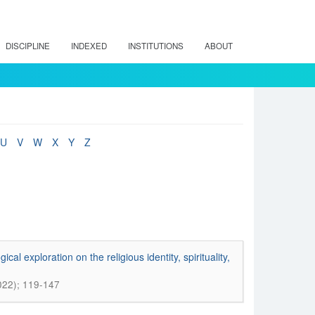
DISCIPLINE
INDEXED
INSTITUTIONS
ABOUT
U
V
W
X
Y
Z
cal exploration on the religious identity, spirituality,
2022); 119-147