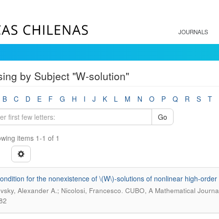
JOURNALS
ing by Subject "W-solution"
B
C
D
E
F
G
H
I
J
K
L
M
N
O
P
Q
R
S
T
Go
wing items 1-1 of 1
ondition for the nonexistence of \(W\)-solutions of nonlinear high-order 
.
vsky, Alexander A.; Nicolosi, Francesco
CUBO, A Mathematical Journal;
82