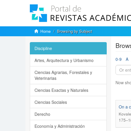
Home
Browsing by Subject
Brows
Discipline
0-9
A
Artes, Arquitectura y Urbanismo
Ciencias Agrarias, Forestales y
Veterinarias
Now sho
Ciencias Exactas y Naturales
Ciencias Sociales
On a c
Derecho
Kovale
175–1
Economía y Administración