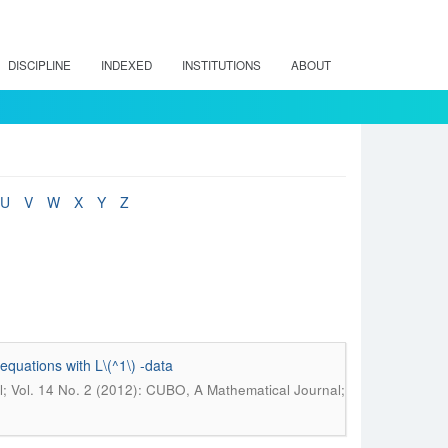
DISCIPLINE
INDEXED
INSTITUTIONS
ABOUT
U
V
W
X
Y
Z
equations with L\(^1\) -data
 Vol. 14 No. 2 (2012): CUBO, A Mathematical Journal;