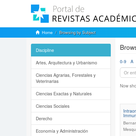
Home
Browsing by Subject
Brows
Discipline
0-9
A
Artes, Arquitectura y Urbanismo
Ciencias Agrarias, Forestales y
Veterinarias
Now sho
Ciencias Exactas y Naturales
Ciencias Sociales
Intrao
Immuno
Derecho
Bernar
Mesqui
Economía y Administración