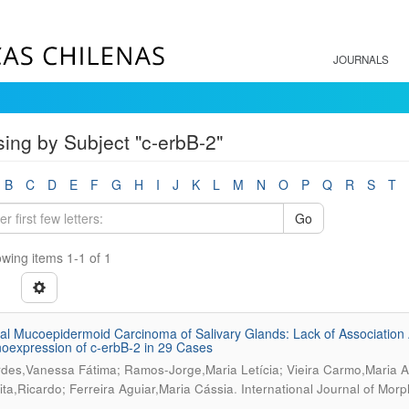
JOURNALS
ing by Subject "c-erbB-2"
B
C
D
E
F
G
H
I
J
K
L
M
N
O
P
Q
R
S
T
Go
wing items 1-1 of 1
ral Mucoepidermoid Carcinoma of Salivary Glands: Lack of Association
expression of c-erbB-2 in 29 Cases
des,Vanessa Fátima; Ramos-Jorge,Maria Letícia; Vieira Carmo,Maria Aux
.
ta,Ricardo; Ferreira Aguiar,Maria Cássia
International Journal of Mor