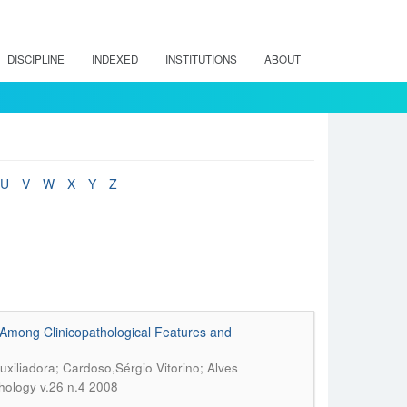
DISCIPLINE
INDEXED
INSTITUTIONS
ABOUT
U
V
W
X
Y
Z
 Among Clinicopathological Features and
iliadora; Cardoso,Sérgio Vitorino; Alves
phology v.26 n.4 2008