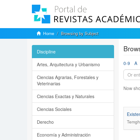
Home
Browsing by Subject
Brows
Discipline
0-9
A
Artes, Arquitectura y Urbanismo
Ciencias Agrarias, Forestales y
Veterinarias
Now sho
Ciencias Exactas y Naturales
Ciencias Sociales
Existen
Derecho
Temghar
Economía y Administración