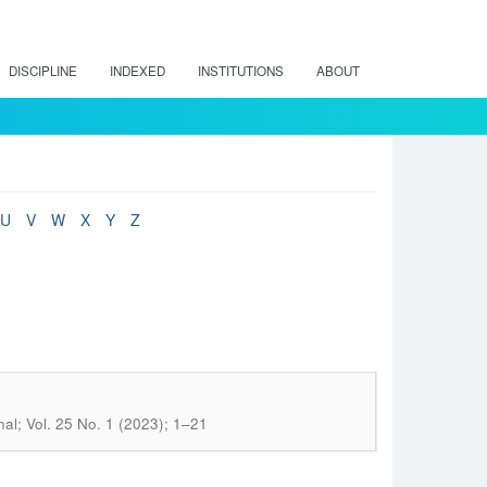
DISCIPLINE
INDEXED
INSTITUTIONS
ABOUT
U
V
W
X
Y
Z
l; Vol. 25 No. 1 (2023); 1–21