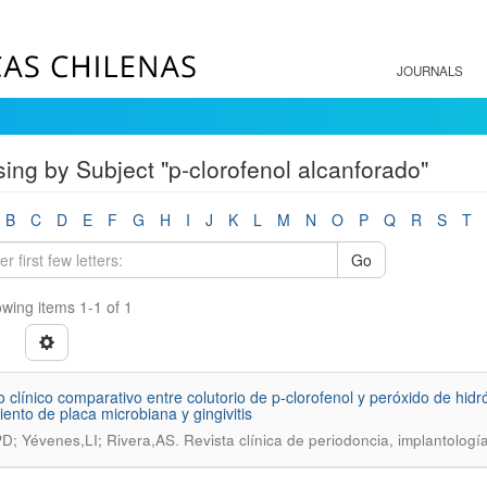
JOURNALS
ing by Subject "p-clorofenol alcanforado"
B
C
D
E
F
G
H
I
J
K
L
M
N
O
P
Q
R
S
T
Go
wing items 1-1 of 1
o clínico comparativo entre colutorio de p-clorofenol y peróxido de hidr
iento de placa microbiana y gingivitis
.
D; Yévenes,LI; Rivera,AS
Revista clínica de periodoncia, implantología