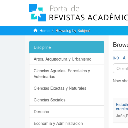
Home
Browsing by Subject
Brows
Discipline
0-9
A
Artes, Arquitectura y Urbanismo
Ciencias Agrarias, Forestales y
Veterinarias
Now sho
Ciencias Exactas y Naturales
Ciencias Sociales
Estudi
crecim
Derecho
Jaña,P
Economía y Administración