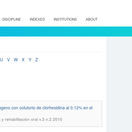
DISCIPLINE
INDEXED
INSTITUTIONS
ABOUT
U
V
W
X
Y
Z
ógeno con colutorio de clorhexidina al 0.12% en el
 y rehabilitación oral v.3 n.2 2010