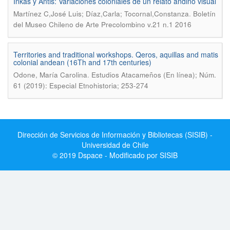
Inkas y Antis: Variaciones coloniales de un relato andino visual
.
Martínez C,José Luis; Díaz,Carla; Tocornal,Constanza
Boletín
del Museo Chileno de Arte Precolombino v.21 n.1 2016
Territories and traditional workshops. Qeros, aquillas and matis
colonial andean (16Th and 17th centuries)
.
Odone, María Carolina
Estudios Atacameños (En línea); Núm.
61 (2019): Especial Etnohistoria; 253-274
Dirección de Servicios de Información y Bibliotecas (SISIB) -
Universidad de Chile
© 2019 Dspace - Modificado por SISIB