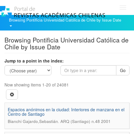
Toggl
navig
Browsing Pontificia Universidad Católica de Chile by Issue Date
Browsing Pontificia Universidad Católica de
Chile by Issue Date
Jump to a point in the index:
Go
Now showing items 1-20 of 24081
Espacios anónimos en la ciudad: Interiores de manzana en el
Centro de Santiago
.
Bianchi Gajardo,Sebastián
ARQ (Santiago) n.48 2001