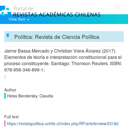
Toggl
navig
View Item
Política: Revista de Ciencia Política
Jaime Bassa Mercado y Christian Viera Álvarez (2017).
Elementos de teoría e interpretación constitucional para el
proceso constituyente. Santiago: Thomson Reuters. ISBN:
978-956-346-899-1;
;
Author
Heiss Bendersky, Claudia
Full text
https://revistapolitica.uchile.cl/index.php/RP/article/view/53182