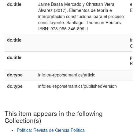
dc.title
Jaime Bassa Mercado y Christian Viera
es-
Álvarez (2017). Elementos de teoría e
ES
interpretación constitucional para el proceso
constituyente. Santiago: Thomson Reuters.
ISBN: 978-956-346-899-1
dc.title
fr-
CA
dc.title
pt-
BR
dc.type
info:eu-repo/semantics/article
dc.type
info:eu-repo/semantics/publishedVersion
This item appears in the following
Collection(s)
Política: Revista de Ciencia Política