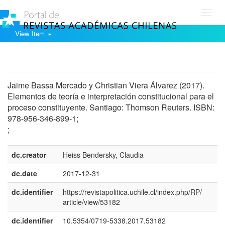
Toggl
navig
View Item
Show simple item record
Jaime Bassa Mercado y Christian Viera Álvarez (2017).
Elementos de teoría e interpretación constitucional para el
proceso constituyente. Santiago: Thomson Reuters. ISBN:
978-956-346-899-1;
;
dc.creator
Heiss Bendersky, Claudia
dc.date
2017-12-31
dc.identifier
https://revistapolitica.uchile.cl/index.php/RP/
article/view/53182
dc.identifier
10.5354/0719-5338.2017.53182