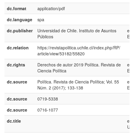
dc.format
application/pdf
dc.language
spa
dc.publisher
Universidad de Chile. Instituto de Asuntos
es-
Públicos
ES
dc.relation
https://revistapolitica.uchile.cl/index.php/RP/
article/view/53182/55820
dc.rights
Derechos de autor 2019 Política. Revista de
es-
Ciencia Política
ES
dc.source
Política. Revista de Ciencia Política; Vol. 55
es-
Núm. 2 (2017); 133-138
ES
dc.source
0719-5338
dc.source
0716-1077
dc.title
en-
US