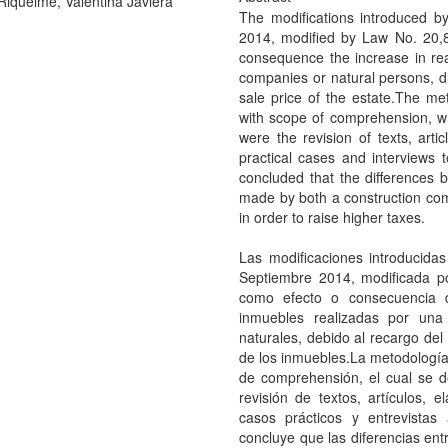
Riquelme, Valentina Javiera
The modifications introduced 
2014, modified by Law No. 20,8
consequence the increase in re
companies or natural persons, du
sale price of the estate.The m
with scope of comprehension, w
were the revision of texts, arti
practical cases and interviews t
concluded that the differences b
made by both a construction com
in order to raise higher taxes.
Las modificaciones introducida
Septiembre 2014, modificada p
como efecto o consecuencia d
inmuebles realizadas por una
naturales, debido al recargo del
de los inmuebles.La metodología
de comprehensión, el cual se de
revisión de textos, artículos,
casos prácticos y entrevistas 
concluye que las diferencias ent