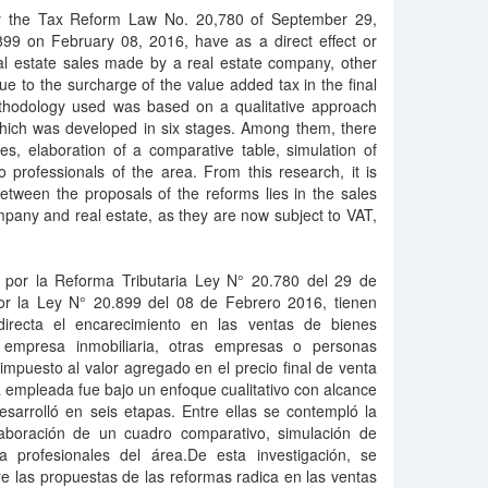
by the Tax Reform Law No. 20,780 of September 29,
99 on February 08, 2016, have as a direct effect or
al estate sales made by a real estate company, other
e to the surcharge of the value added tax in the final
ethodology used was based on a qualitative approach
hich was developed in six stages. Among them, there
cles, elaboration of a comparative table, simulation of
o professionals of the area. From this research, it is
etween the proposals of the reforms lies in the sales
pany and real estate, as they are now subject to VAT,
s por la Reforma Tributaria Ley N° 20.780 del 29 de
or la Ley N° 20.899 del 08 de Febrero 2016, tienen
irecta el encarecimiento en las ventas de bienes
 empresa inmobiliaria, otras empresas o personas
 impuesto al valor agregado en el precio final de venta
 empleada fue bajo un enfoque cualitativo con alcance
sarrolló en seis etapas. Entre ellas se contempló la
 elaboración de un cuadro comparativo, simulación de
a profesionales del área.De esta investigación, se
re las propuestas de las reformas radica en las ventas