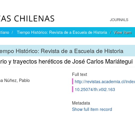
JOURNALS
tiano
Tiempo Histórico: Revista de a Escuela de Historia
View Item
empo Histórico: Revista de a Escuela de Historia
ario y trayectos heréticos de José Carlos Mariátegui
Full text
a Núñez, Pablo
http://revistas.academia.cl/inde
10.25074/th.v0i2.163
Metadata
Show full item record