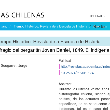
JOURNALS
tiano
Tiempo Histórico: Revista de a Escuela de Historia
View Item
empo Histórico: Revista de a Escuela de Historia
ragio del bergantín Joven Daniel, 1849. El indígena 
Full text
Sougarret, Jorge
http://revistas.academia.cl/inde
10.25074/th.v0i1.174
Abstract
Durante los últimos veinte años
historiografía chilena, siendo
política, de los actuares pasa
específicos, no es conducente 
indígenas, tal es el caso del