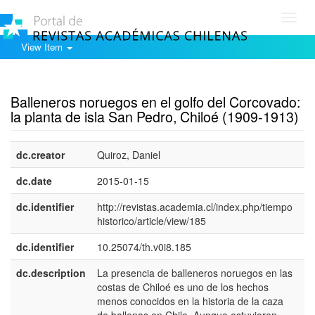
Toggl
navig
View Item
Show simple item record
Balleneros noruegos en el golfo del Corcovado:
la planta de isla San Pedro, Chiloé (1909-1913)
dc.creator
Quiroz, Daniel
dc.date
2015-01-15
dc.identifier
http://revistas.academia.cl/index.php/tiempo
historico/article/view/185
dc.identifier
10.25074/th.v0i8.185
dc.description
La presencia de balleneros noruegos en las
e
costas de Chiloé es uno de los hechos
E
menos conocidos en la historia de la caza