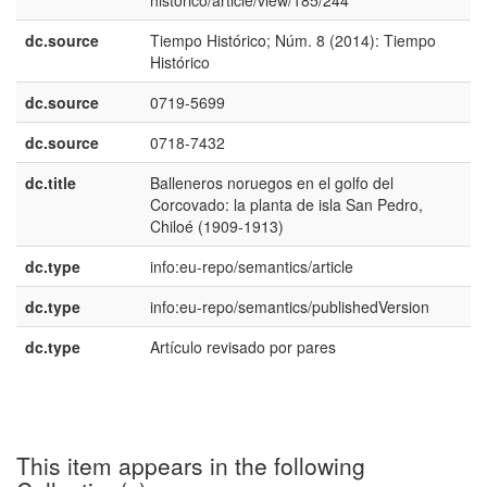
historico/article/view/185/244
dc.source
Tiempo Histórico; Núm. 8 (2014): Tiempo
e
Histórico
E
dc.source
0719-5699
dc.source
0718-7432
dc.title
Balleneros noruegos en el golfo del
e
Corcovado: la planta de isla San Pedro,
E
Chiloé (1909-1913)
dc.type
info:eu-repo/semantics/article
dc.type
info:eu-repo/semantics/publishedVersion
dc.type
Artículo revisado por pares
e
E
This item appears in the following