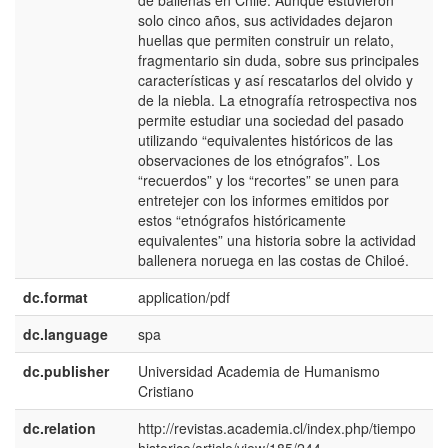
de ballenas en Chile. Aunque estuvieron
solo cinco años, sus actividades dejaron
huellas que permiten construir un relato,
fragmentario sin duda, sobre sus principales
características y así rescatarlos del olvido y
de la niebla. La etnografía retrospectiva nos
permite estudiar una sociedad del pasado
utilizando “equivalentes históricos de las
observaciones de los etnógrafos”. Los
“recuerdos” y los “recortes” se unen para
entretejer con los informes emitidos por
estos “etnógrafos históricamente
equivalentes” una historia sobre la actividad
ballenera noruega en las costas de Chiloé.
dc.format
application/pdf
dc.language
spa
dc.publisher
Universidad Academia de Humanismo
e
Cristiano
E
dc.relation
http://revistas.academia.cl/index.php/tiempo