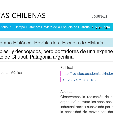
JOURNALS
tiano
Tiempo Histórico: Revista de a Escuela de Historia
View Item
empo Histórico: Revista de a Escuela de Historia
ibles" y despojados, pero portadores de una experie
te de Chubut, Patagonia argentina
Full text
et. al, Mónica
http://revistas.academia.cl/inde
10.25074/th.v0i8.187
Abstract
Observamos la radicación de o
argentina) durante los años post
industrialización subsidiada por
la necesidad de mayor cantida