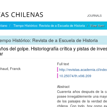
JOURNALS
tiano
Tiempo Histórico: Revista de a Escuela de Historia
View Item
empo Histórico: Revista de a Escuela de Historia
ños del golpe. Historiografía crítica y pistas de inv
ar
Full text
haud, Franck
http://revistas.academia.cl/inde
10.25074/th.v0i6.209
Abstract
Cuarenta años después de la ca
posee innegablemente una mayor 
de los paisajes de la verdad de 
chilena. Con todo, hoy como ay