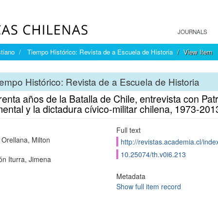
JOURNALS
tiano
Tiempo Histórico: Revista de a Escuela de Historia
View Item
empo Histórico: Revista de a Escuela de Historia
enta años de la Batalla de Chile, entrevista con Pa
ntal y la dictadura cívico-militar chilena, 1973-201
Full text
Orellana, Milton
http://revistas.academia.cl/inde
10.25074/th.v0i6.213
n Iturra, Jimena
Metadata
Show full item record