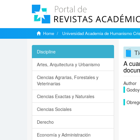
Home
Universidad Academia de Humanismo Cris
Ti
Discipline
A cuar
Artes, Arquitectura y Urbanismo
docume
Ciencias Agrarias, Forestales y
Author
Veterinarias
Godoy 
Ciencias Exactas y Naturales
Obregó
Ciencias Sociales
Derecho
Economía y Administración