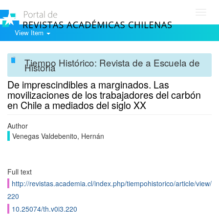
Toggl
navig
View Item
Tiempo Histórico: Revista de a Escuela de
Historia
De imprescindibles a marginados. Las
movilizaciones de los trabajadores del carbón
en Chile a mediados del siglo XX
Author
Venegas Valdebenito, Hernán
Full text
http://revistas.academia.cl/index.php/tiempohistorico/article/view/
220
10.25074/th.v0i3.220