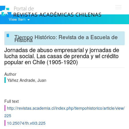
Toggl
navig
View Item
Tiempo Histórico: Revista de a Escuela de
Historia
Jornadas de abuso empresarial y jornadas de
lucha social. Las casas de prenda y wl crédito
popular en Chile (1905-1920)
Author
Yáñez Andrade, Juan
Full text
http://revistas.academia.cl/index.php/tiempohistorico/article/view/
225
10.25074/th.v0i3.225