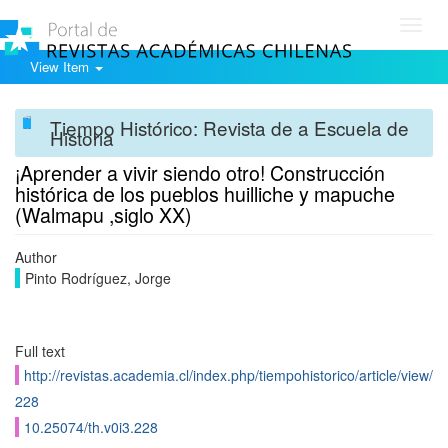
Toggl
navig
View Item
Tiempo Histórico: Revista de a Escuela de
Historia
¡Aprender a vivir siendo otro! Construcción
histórica de los pueblos huilliche y mapuche
(Walmapu ,siglo XX)
Author
Pinto Rodríguez, Jorge
Full text
http://revistas.academia.cl/index.php/tiempohistorico/article/view/
228
10.25074/th.v0i3.228