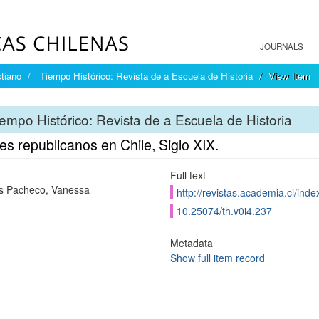
JOURNALS
tiano
Tiempo Histórico: Revista de a Escuela de Historia
View Item
empo Histórico: Revista de a Escuela de Historia
s republicanos en Chile, Siglo XIX.
Full text
s Pacheco, Vanessa
http://revistas.academia.cl/inde
10.25074/th.v0i4.237
Metadata
Show full item record