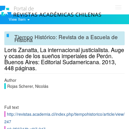
Toggl
navig
View Item
Tiempo Histórico: Revista de a Escuela de
Historia
Loris Zanatta, La internacional justicialista. Auge
y ocaso de los sueños imperiales de Perón.
Buenos Aires: Editorial Sudamericana. 2013,
448 páginas.
Author
Rojas Scherer, Nicolás
Full text
http://revistas.academia.cl/index.php/tiempohistorico/article/view/
247