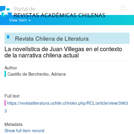
Toggl
navig
View Item
Revista Chilena de Literatura
La novelística de Juan Villegas en el contexto
de la narrativa chilena actual
Author
Castillo de Berchenko, Adriana
Full text
https://revistaliteratura.uchile.cl/index.php/RCL/article/view/3963
3
Metadata
Show full item record