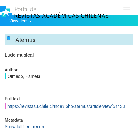
Toggl
navig
View Item
Átemus
Ludo musical
Author
Olmedo, Pamela
Full text
https://revistas.uchile.cl/index.php/atemus/article/view/54133
Metadata
Show full item record