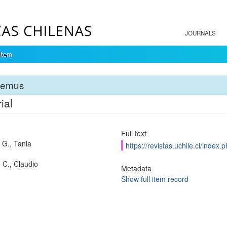
JOURNALS
Item
temus
ial
Full text
 G., Tania
https://revistas.uchile.cl/index
 C., Claudio
Metadata
Show full item record