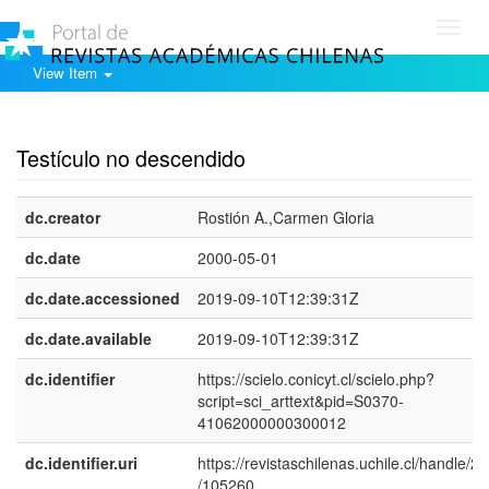
Toggl
navig
View Item
Show simple item record
Testículo no descendido
dc.creator
Rostión A.,Carmen Gloria
dc.date
2000-05-01
dc.date.accessioned
2019-09-10T12:39:31Z
dc.date.available
2019-09-10T12:39:31Z
dc.identifier
https://scielo.conicyt.cl/scielo.php?
script=sci_arttext&pid=S0370-
41062000000300012
dc.identifier.uri
https://revistaschilenas.uchile.cl/handle/2
/105260