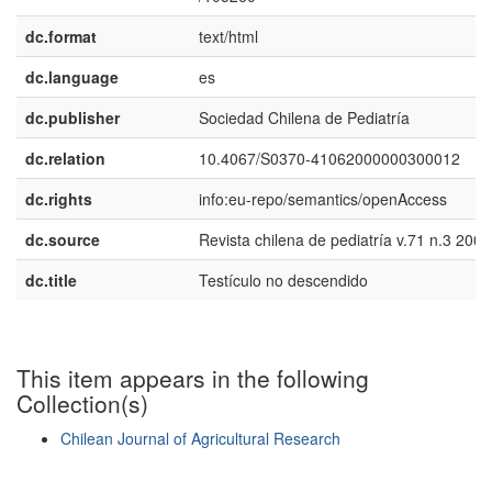
dc.format
text/html
dc.language
es
dc.publisher
Sociedad Chilena de Pediatría
dc.relation
10.4067/S0370-41062000000300012
dc.rights
info:eu-repo/semantics/openAccess
dc.source
Revista chilena de pediatría v.71 n.3 2000
dc.title
Testículo no descendido
This item appears in the following
Collection(s)
Chilean Journal of Agricultural Research
Show simple item record