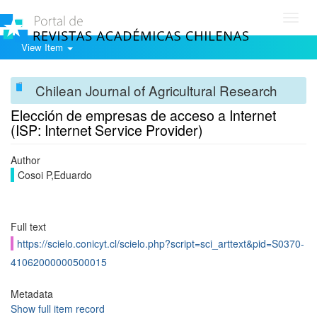
Toggl
navig
View Item
Chilean Journal of Agricultural Research
Elección de empresas de acceso a Internet
(ISP: Internet Service Provider)
Author
Cosoi P,Eduardo
Full text
https://scielo.conicyt.cl/scielo.php?script=sci_arttext&pid=S0370-
41062000000500015
Metadata
Show full item record