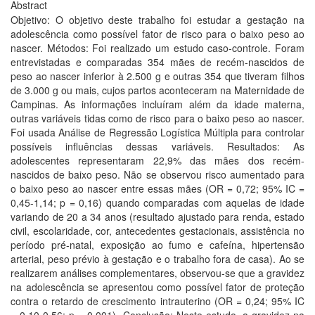
Abstract
Objetivo: O objetivo deste trabalho foi estudar a gestação na
adolescência como possível fator de risco para o baixo peso ao
nascer. Métodos: Foi realizado um estudo caso-controle. Foram
entrevistadas e comparadas 354 mães de recém-nascidos de
peso ao nascer inferior à 2.500 g e outras 354 que tiveram filhos
de 3.000 g ou mais, cujos partos aconteceram na Maternidade de
Campinas. As informações incluíram além da idade materna,
outras variáveis tidas como de risco para o baixo peso ao nascer.
Foi usada Análise de Regressão Logística Múltipla para controlar
possíveis influências dessas variáveis. Resultados: As
adolescentes representaram 22,9% das mães dos recém-
nascidos de baixo peso. Não se observou risco aumentado para
o baixo peso ao nascer entre essas mães (OR = 0,72; 95% IC =
0,45-1,14; p = 0,16) quando comparadas com aquelas de idade
variando de 20 a 34 anos (resultado ajustado para renda, estado
civil, escolaridade, cor, antecedentes gestacionais, assistência no
período pré-natal, exposição ao fumo e cafeína, hipertensão
arterial, peso prévio à gestação e o trabalho fora de casa). Ao se
realizarem análises complementares, observou-se que a gravidez
na adolescência se apresentou como possível fator de proteção
contra o retardo de crescimento intrauterino (OR = 0,24; 95% IC