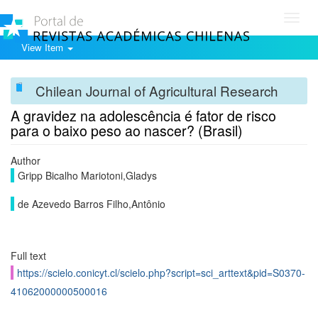
Toggl
navig
View Item
Chilean Journal of Agricultural Research
A gravidez na adolescência é fator de risco
para o baixo peso ao nascer? (Brasil)
Author
Gripp Bicalho Mariotoni,Gladys
de Azevedo Barros Filho,Antônio
Full text
https://scielo.conicyt.cl/scielo.php?script=sci_arttext&pid=S0370-
41062000000500016