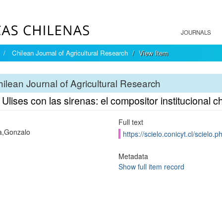
JOURNALS
Chilean Journal of Agricultural Research
View Item
ilean Journal of Agricultural Research
lises con las sirenas: el compositor institucional ch
Full text
a,Gonzalo
https://scielo.conicyt.cl/scie
Metadata
Show full item record