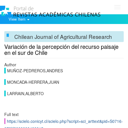
Toggl
navig
View Item
Chilean Journal of Agricultural Research
Variación de la percepción del recurso paisaje
en el sur de Chile
Author
MUÑOZ-PEDREROS,ANDRES
MONCADA-HERRERA,JUAN
LARRAIN,ALBERTO
Full text
https://scielo.conicyt.cl/scielo.php?script=sci_arttext&pid=S0716-